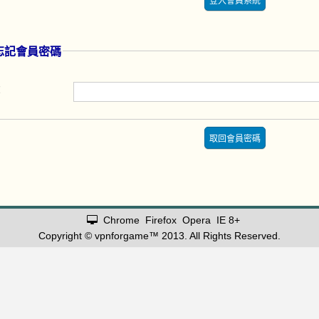
 忘記會員密碼
：
Chrome
Firefox
Opera
IE 8+
Copyright © vpnforgame™ 2013. All Rights Reserved.